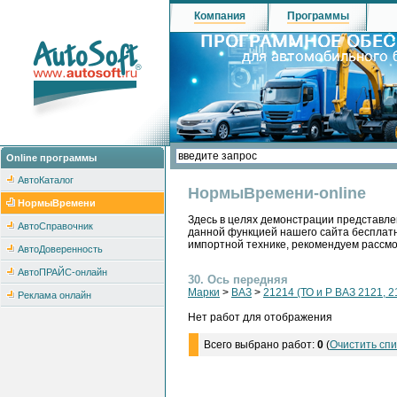
Компания
Программы
Online программы
АвтоКаталог
НормыВремени-online
НормыВремени
Здесь в целях демонстрации представле
АвтоСправочник
данной функцией нашего сайта бесплатн
импортной технике, рекомендуем рассм
АвтоДоверенность
АвтоПРАЙС-онлайн
30. Ось передняя
Марки
>
ВАЗ
>
21214 (ТО и Р ВАЗ 2121, 2
Реклама онлайн
Нет работ для отображения
Всего выбрано работ:
0
(
Очистить спи