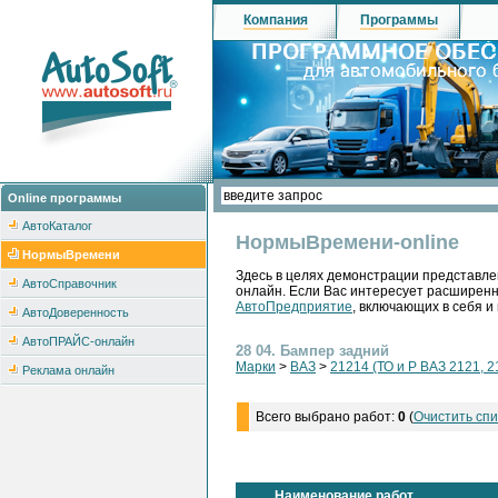
Компания
Программы
Online программы
АвтоКаталог
НормыВремени-online
НормыВремени
Здесь в целях демонстрации представле
АвтоСправочник
онлайн. Если Вас интересует расширен
АвтоПредприятие
, включающих в себя и
АвтоДоверенность
АвтоПРАЙС-онлайн
28 04. Бампер задний
Марки
>
ВАЗ
>
21214 (ТО и Р ВАЗ 2121, 2
Реклама онлайн
Всего выбрано работ:
0
(
Очистить спи
Наименование работ