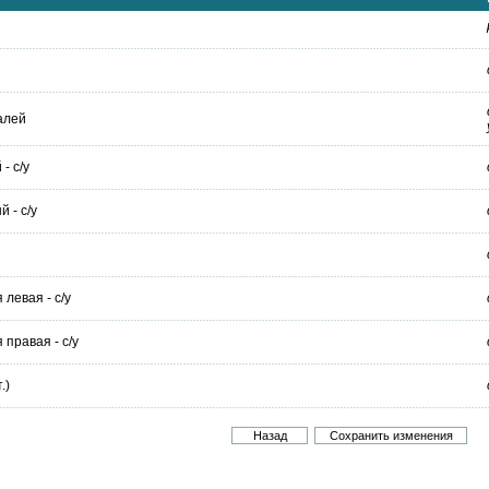
алей
- с/у
 - с/у
левая - с/у
правая - с/у
.)