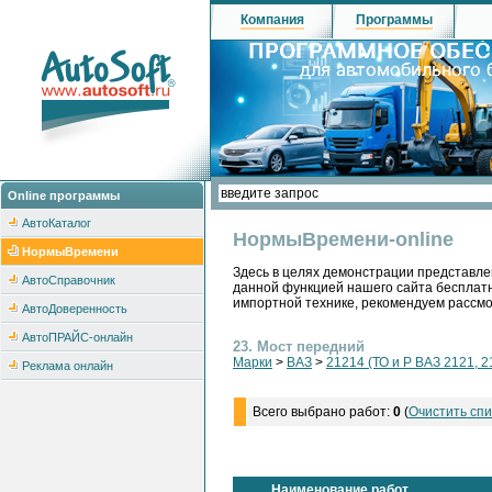
Компания
Программы
Online программы
АвтоКаталог
НормыВремени-online
НормыВремени
Здесь в целях демонстрации представле
АвтоСправочник
данной функцией нашего сайта бесплатн
импортной технике, рекомендуем рассм
АвтоДоверенность
АвтоПРАЙС-онлайн
23. Мост передний
Марки
>
ВАЗ
>
21214 (ТО и Р ВАЗ 2121, 2
Реклама онлайн
Всего выбрано работ:
0
(
Очистить спи
Наименование работ