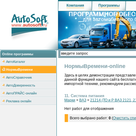
Компания
Программы
Online программы
АвтоКаталог
НормыВремени-online
НормыВремени
Здесь в целях демонстрации представле
АвтоСправочник
данной функцией нашего сайта бесплатн
импортной технике, рекомендуем рассм
АвтоДоверенность
АвтоПРАЙС-онлайн
11. Система питания
Марки
>
ВАЗ
>
21214 (ТО и Р ВАЗ 2121, 2
Реклама онлайн
Нет работ для отображения
Всего выбрано работ:
0
(
Очистить спи