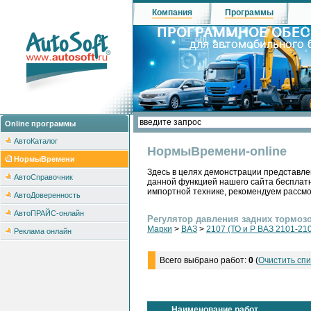
Компания
Программы
Online программы
АвтоКаталог
НормыВремени-online
НормыВремени
Здесь в целях демонстрации представле
АвтоСправочник
данной функцией нашего сайта бесплатн
импортной технике, рекомендуем рассм
АвтоДоверенность
АвтоПРАЙС-онлайн
Регулятор давления задних тормозов
Марки
>
ВАЗ
>
2107 (ТО и Р ВАЗ 2101-210
Реклама онлайн
Всего выбрано работ:
0
(
Очистить спи
Наименование работ