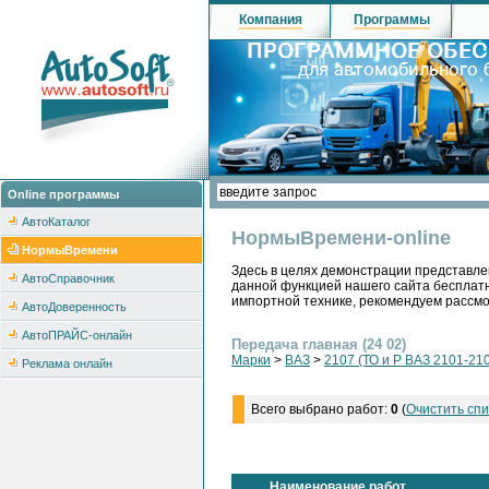
Компания
Программы
Online программы
АвтоКаталог
НормыВремени-online
НормыВремени
Здесь в целях демонстрации представле
АвтоСправочник
данной функцией нашего сайта бесплатн
импортной технике, рекомендуем рассм
АвтоДоверенность
АвтоПРАЙС-онлайн
Передача главная (24 02)
Марки
>
ВАЗ
>
2107 (ТО и Р ВАЗ 2101-210
Реклама онлайн
Всего выбрано работ:
0
(
Очистить спи
Наименование работ