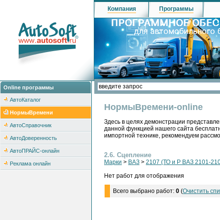
Компания
Программы
Online программы
АвтоКаталог
НормыВремени-online
НормыВремени
Здесь в целях демонстрации представле
АвтоСправочник
данной функцией нашего сайта бесплатн
импортной технике, рекомендуем рассм
АвтоДоверенность
АвтоПРАЙС-онлайн
2.6. Сцепление
Марки
>
ВАЗ
>
2107 (ТО и Р ВАЗ 2101-210
Реклама онлайн
Нет работ для отображения
Всего выбрано работ:
0
(
Очистить спи