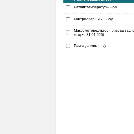
Датчик температуры - с/у
Контроллер САУО - с/у
Микромоторедуктор привода заслон
кожухе 81 01 025)
Рамка датчика - с/у