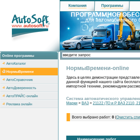
Компания
Программы
Online программы
АвтоКаталог
НормыВремени-online
НормыВремени
Здесь в целях демонстрации представле
АвтоСправочник
данной функцией нашего сайта бесплатн
импортной технике, рекомендуем рассм
АвтоДоверенность
АвтоПРАЙС-онлайн
Система автоматического управлен
Марки
>
ВАЗ
>
21122 (ТО и Р ВАЗ 2110, 2
Реклама онлайн
Всего выбрано работ:
0
(
Очистить спи
Наименование работ