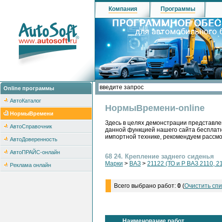
Компания
Программы
Online программы
АвтоКаталог
НормыВремени-online
НормыВремени
Здесь в целях демонстрации представле
АвтоСправочник
данной функцией нашего сайта бесплатн
импортной технике, рекомендуем рассм
АвтоДоверенность
АвтоПРАЙС-онлайн
68 24. Крепление заднего сиденья
Марки
>
ВАЗ
>
21122 (ТО и Р ВАЗ 2110, 2
Реклама онлайн
Всего выбрано работ:
0
(
Очистить спи
Наименование работ