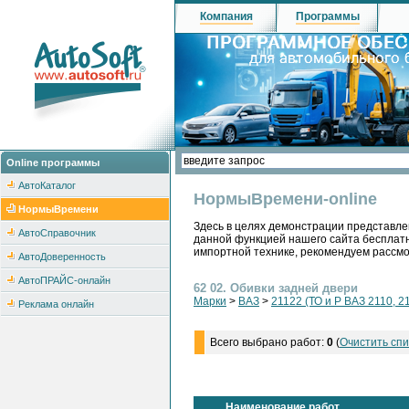
Компания
Программы
Online программы
АвтоКаталог
НормыВремени-online
НормыВремени
Здесь в целях демонстрации представле
АвтоСправочник
данной функцией нашего сайта бесплатн
импортной технике, рекомендуем рассм
АвтоДоверенность
АвтоПРАЙС-онлайн
62 02. Обивки задней двери
Марки
>
ВАЗ
>
21122 (ТО и Р ВАЗ 2110, 2
Реклама онлайн
Всего выбрано работ:
0
(
Очистить спи
Наименование работ