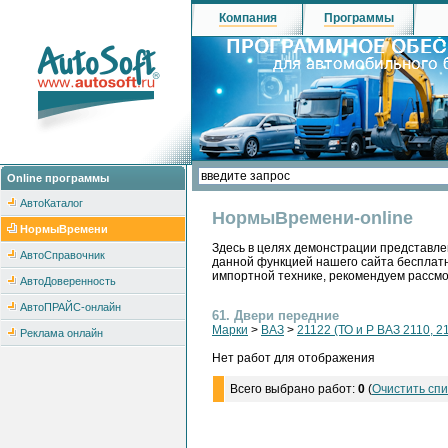
Компания
Программы
Online программы
АвтоКаталог
НормыВремени-online
НормыВремени
Здесь в целях демонстрации представле
АвтоСправочник
данной функцией нашего сайта бесплатн
импортной технике, рекомендуем рассм
АвтоДоверенность
АвтоПРАЙС-онлайн
61. Двери передние
Марки
>
ВАЗ
>
21122 (ТО и Р ВАЗ 2110, 2
Реклама онлайн
Нет работ для отображения
Всего выбрано работ:
0
(
Очистить спи