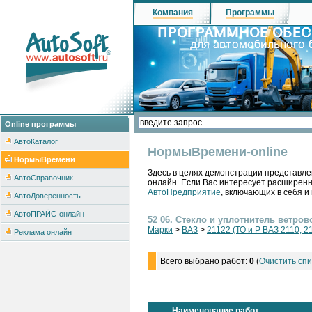
Компания
Программы
Online программы
АвтоКаталог
НормыВремени-online
НормыВремени
Здесь в целях демонстрации представле
АвтоСправочник
онлайн. Если Вас интересует расширен
АвтоПредприятие
, включающих в себя и
АвтоДоверенность
АвтоПРАЙС-онлайн
52 06. Стекло и уплотнитель ветров
Марки
>
ВАЗ
>
21122 (ТО и Р ВАЗ 2110, 2
Реклама онлайн
Всего выбрано работ:
0
(
Очистить спи
Наименование работ