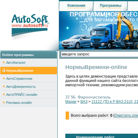
Компания
Программы
Online программы
АвтоКаталог
НормыВремени-online
НормыВремени
Здесь в целях демонстрации представле
АвтоСправочник
данной функцией нашего сайта бесплатн
импортной технике, рекомендуем рассм
АвтоДоверенность
АвтоПРАЙС-онлайн
37 56. Фароочиститель
Марки
>
ВАЗ
>
21122 (ТО и Р ВАЗ 2110, 2
Реклама онлайн
Всего выбрано работ:
0
(
Очистить спи
Наименование работ