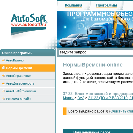
Компания
Программы
Online программы
АвтоКаталог
НормыВремени-online
НормыВремени
Здесь в целях демонстрации представле
АвтоСправочник
данной функцией нашего сайта бесплатн
импортной технике, рекомендуем рассм
АвтоДоверенность
АвтоПРАЙС-онлайн
37 22. Блок монтажный и предохра
Марки
>
ВАЗ
>
21122 (ТО и Р ВАЗ 2110, 2
Реклама онлайн
Всего выбрано работ:
0
(
Очистить спи
Наименование работ