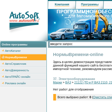
Компания
Программы
Online программы
АвтоКаталог
НормыВремени-online
НормыВремени
Здесь в целях демонстрации представле
АвтоСправочник
данной функцией нашего сайта бесплатн
импортной технике, рекомендуем рассм
АвтоДоверенность
АвтоПРАЙС-онлайн
37. Электрооборудование
Марки
>
ВАЗ
>
21122 (ТО и Р ВАЗ 2110, 2
Реклама онлайн
Нет работ для отображения
Всего выбрано работ:
0
(
Очистить спи