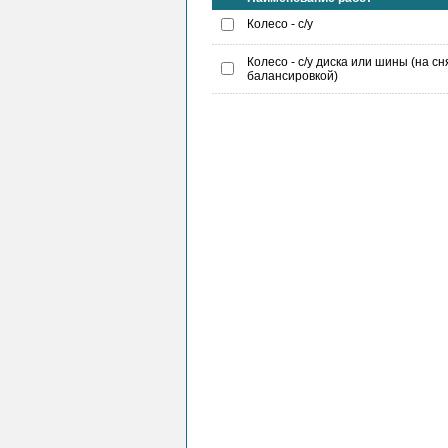
Колесо - с/у
Колесо - с/у диска или шины (на с
балансировкой)