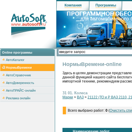
Компания
Программы
Online программы
АвтоКаталог
НормыВремени-online
НормыВремени
Здесь в целях демонстрации представле
АвтоСправочник
данной функцией нашего сайта бесплатн
импортной технике, рекомендуем рассм
АвтоДоверенность
АвтоПРАЙС-онлайн
31 01. Колеса
Марки
>
ВАЗ
>
21122 (ТО и Р ВАЗ 2110, 2
Реклама онлайн
Всего выбрано работ:
0
(
Очистить спи
Наименование работ