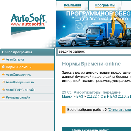
Компания
Программы
Online программы
АвтоКаталог
НормыВремени-online
НормыВремени
Здесь в целях демонстрации представле
АвтоСправочник
данной функцией нашего сайта бесплатн
импортной технике, рекомендуем рассм
АвтоДоверенность
АвтоПРАЙС-онлайн
29 05. Амортизаторы передние
Марки
>
ВАЗ
>
21122 (ТО и Р ВАЗ 2110, 2
Реклама онлайн
Всего выбрано работ:
0
(
Очистить спи
Наименование работ