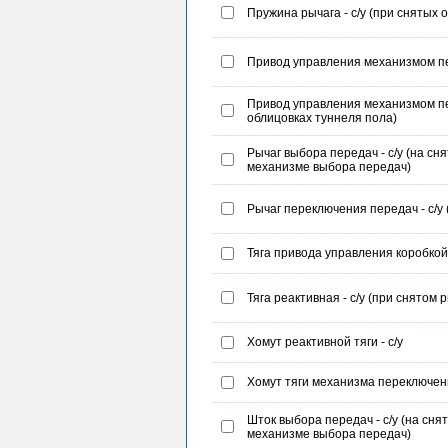
Пружина рычага - с/у (при снятых 
Привод управления механизмом пе
Привод управления механизмом пе
облицовках туннеля пола)
Рычаг выбора передач - с/у (на сн
механизме выбора передач)
Рычаг переключения передач - с/у
Тяга привода управления коробкой 
Тяга реактивная - с/у (при снятом 
Хомут реактивной тяги - с/у
Хомут тяги механизма переключени
Шток выбора передач - с/у (на сня
механизме выбора передач)