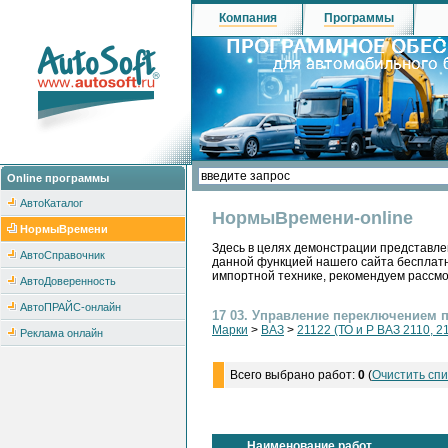
Компания
Программы
Online программы
АвтоКаталог
НормыВремени-online
НормыВремени
Здесь в целях демонстрации представле
АвтоСправочник
данной функцией нашего сайта бесплатн
импортной технике, рекомендуем рассм
АвтоДоверенность
АвтоПРАЙС-онлайн
17 03. Управление переключением 
Марки
>
ВАЗ
>
21122 (ТО и Р ВАЗ 2110, 2
Реклама онлайн
Всего выбрано работ:
0
(
Очистить спи
Наименование работ