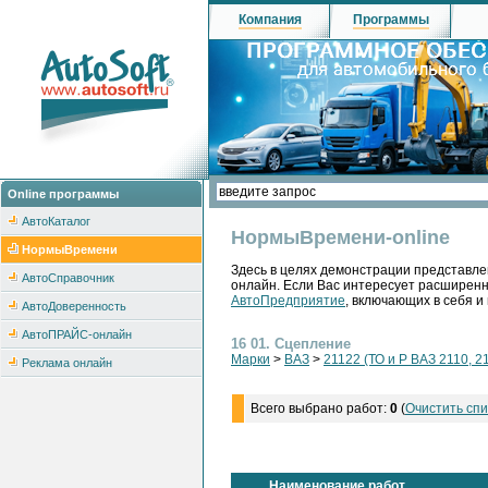
Компания
Программы
Online программы
АвтоКаталог
НормыВремени-online
НормыВремени
Здесь в целях демонстрации представле
АвтоСправочник
онлайн. Если Вас интересует расширен
АвтоПредприятие
, включающих в себя и
АвтоДоверенность
АвтоПРАЙС-онлайн
16 01. Сцепление
Марки
>
ВАЗ
>
21122 (ТО и Р ВАЗ 2110, 2
Реклама онлайн
Всего выбрано работ:
0
(
Очистить спи
Наименование работ