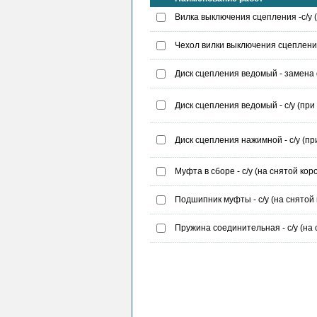
Вилка выключения сцепления -с/у 
Чехол вилки выключения сцепления
Диск сцепления ведомый - замена
Диск сцепления ведомый - с/у (при
Диск сцепления нажимной - с/у (пр
Муфта в сборе - с/у (на снятой кор
Подшипник муфты - с/у (на снятой
Пружина соединительная - с/у (на 