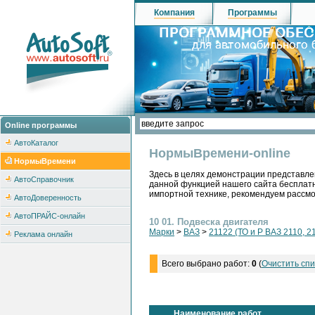
Компания
Программы
Online программы
АвтоКаталог
НормыВремени-online
НормыВремени
Здесь в целях демонстрации представле
АвтоСправочник
данной функцией нашего сайта бесплатн
импортной технике, рекомендуем рассм
АвтоДоверенность
АвтоПРАЙС-онлайн
10 01. Подвеска двигателя
Марки
>
ВАЗ
>
21122 (ТО и Р ВАЗ 2110, 2
Реклама онлайн
Всего выбрано работ:
0
(
Очистить спи
Наименование работ