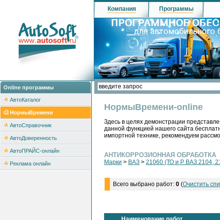
Компания
Программы
Online программы
АвтоКаталог
НормыВремени-online
НормыВремени
Здесь в целях демонстрации представле
АвтоСправочник
данной функцией нашего сайта бесплатн
импортной технике, рекомендуем рассм
АвтоДоверенность
АвтоПРАЙС-онлайн
АНТИКОРРОЗИОННАЯ ОБРАБОТКА
Марки
>
ВАЗ
>
21060 (ТО и Р ВАЗ 2104, 2
Реклама онлайн
Всего выбрано работ:
0
(
Очистить спи
Наименование работ