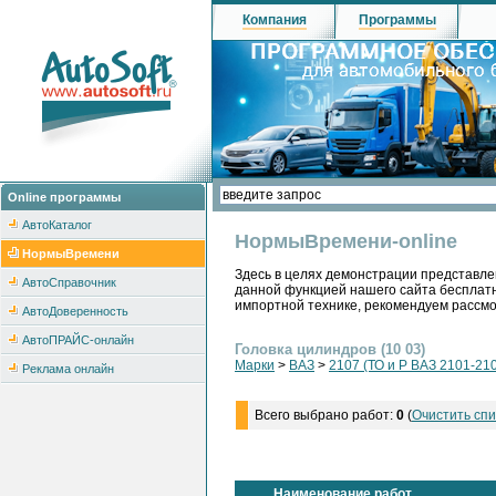
Компания
Программы
Online программы
АвтоКаталог
НормыВремени-online
НормыВремени
Здесь в целях демонстрации представле
АвтоСправочник
данной функцией нашего сайта бесплатн
импортной технике, рекомендуем рассм
АвтоДоверенность
АвтоПРАЙС-онлайн
Головка цилиндров (10 03)
Марки
>
ВАЗ
>
2107 (ТО и Р ВАЗ 2101-210
Реклама онлайн
Всего выбрано работ:
0
(
Очистить спи
Наименование работ