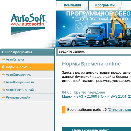
Компания
Программы
Online программы
АвтоКаталог
НормыВремени-online
НормыВремени
Здесь в целях демонстрации представле
АвтоСправочник
данной функцией нашего сайта бесплатн
импортной технике, рекомендуем рассм
АвтоДоверенность
АвтоПРАЙС-онлайн
84 03. Крыло переднее
Марки
>
ВАЗ
>
21060 (ТО и Р ВАЗ 2104, 2
Реклама онлайн
Всего выбрано работ:
0
(
Очистить спи
Наименование работ