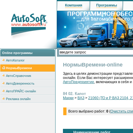
Компания
Программы
Online программы
АвтоКаталог
НормыВремени-online
НормыВремени
Здесь в целях демонстрации представле
АвтоСправочник
онлайн. Если Вас интересует расширен
АвтоПредприятие
, включающих в себя и
АвтоДоверенность
АвтоПРАЙС-онлайн
84 02. Капот
Марки
>
ВАЗ
>
21060 (ТО и Р ВАЗ 2104, 2
Реклама онлайн
Всего выбрано работ:
0
(
Очистить спи
Наименование работ