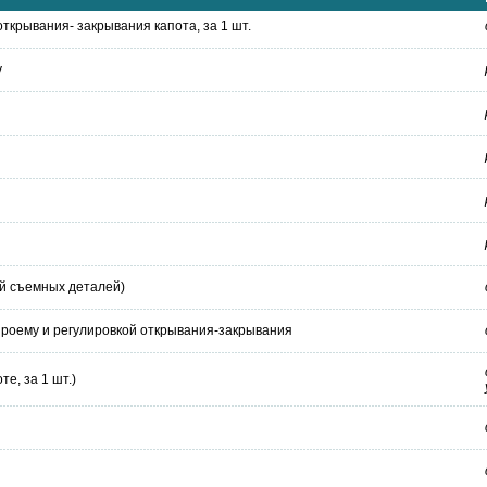
 открывания- закрывания капота, за 1 шт.
у
кой съемных деталей)
о проему и регулировкой открывания-закрывания
те, за 1 шт.)