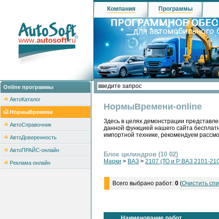
Компания
Программы
Online программы
АвтоКаталог
НормыВремени-online
НормыВремени
Здесь в целях демонстрации представле
АвтоСправочник
данной функцией нашего сайта бесплатн
импортной технике, рекомендуем рассм
АвтоДоверенность
АвтоПРАЙС-онлайн
Блок цилиндров (10 02)
Марки
>
ВАЗ
>
2107 (ТО и Р ВАЗ 2101-210
Реклама онлайн
Всего выбрано работ:
0
(
Очистить спи
Наименование работ