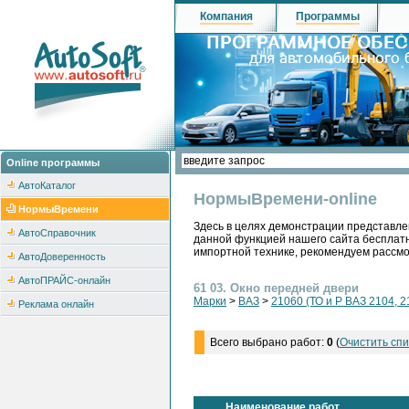
Компания
Программы
Online программы
АвтоКаталог
НормыВремени-online
НормыВремени
Здесь в целях демонстрации представле
АвтоСправочник
данной функцией нашего сайта бесплатн
импортной технике, рекомендуем рассм
АвтоДоверенность
АвтоПРАЙС-онлайн
61 03. Окно передней двери
Марки
>
ВАЗ
>
21060 (ТО и Р ВАЗ 2104, 2
Реклама онлайн
Всего выбрано работ:
0
(
Очистить спи
Наименование работ