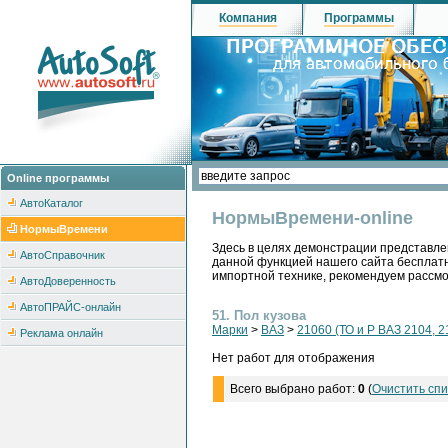
Компания
Программы
Online программы
АвтоКаталог
НормыВремени-online
НормыВремени
Здесь в целях демонстрации представле
АвтоСправочник
данной функцией нашего сайта бесплатн
импортной технике, рекомендуем рассм
АвтоДоверенность
АвтоПРАЙС-онлайн
51. Пол кузова
Марки
>
ВАЗ
>
21060 (ТО и Р ВАЗ 2104, 2
Реклама онлайн
Нет работ для отображения
Всего выбрано работ:
0
(
Очистить спи