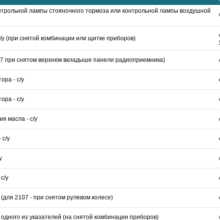
онтрольной лампы стояночного тормоза или контрольной лампы воздушной
с/у (при снятой комбинации или щитке приборов)
107 при снятом верхнем вкладыше панели радиоприемника)
ора - с/у
ора - с/у
я масла - с/у
 с/у
у
с/у
 (для 2107 - при снятом рулевом колесе)
у одного из указателей (на снятой комбинации приборов)