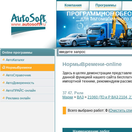
Компания
Программы
Online программы
АвтоКаталог
НормыВремени-online
НормыВремени
Здесь в целях демонстрации представле
АвтоСправочник
данной функцией нашего сайта бесплатн
импортной технике, рекомендуем рассм
АвтоДоверенность
АвтоПРАЙС-онлайн
37 47. Реле
Марки
>
ВАЗ
>
21060 (ТО и Р ВАЗ 2104, 2
Реклама онлайн
Всего выбрано работ:
0
(
Очистить спи
Наименование работ