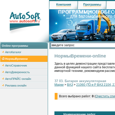
Компания
Программы
Online программы
АвтоКаталог
НормыВремени-online
НормыВремени
Здесь в целях демонстрации представле
АвтоСправочник
данной функцией нашего сайта бесплатн
импортной технике, рекомендуем рассм
АвтоДоверенность
АвтоПРАЙС-онлайн
37 03. Батарея аккумуляторная
Марки
>
ВАЗ
>
21060 (ТО и Р ВАЗ 2104, 2
Реклама онлайн
Всего выбрано работ:
0
(
Очистить спи
Наименование работ