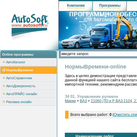
Компания
Программы
Online программы
АвтоКаталог
НормыВремени-online
НормыВремени
Здесь в целях демонстрации представле
АвтоСправочник
данной функцией нашего сайта бесплатн
импортной технике, рекомендуем рассм
АвтоДоверенность
АвтоПРАЙС-онлайн
34 01. Управление рулевое
Марки
>
ВАЗ
>
21060 (ТО и Р ВАЗ 2104, 2
Реклама онлайн
Всего выбрано работ:
0
(
Очистить спи
Наименование работ