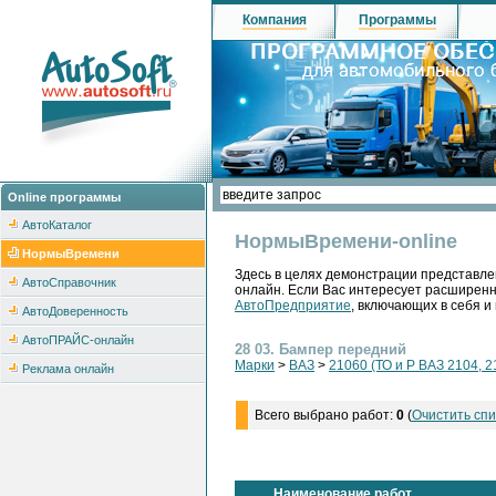
Компания
Программы
Online программы
АвтоКаталог
НормыВремени-online
НормыВремени
Здесь в целях демонстрации представле
АвтоСправочник
онлайн. Если Вас интересует расширен
АвтоПредприятие
, включающих в себя и
АвтоДоверенность
АвтоПРАЙС-онлайн
28 03. Бампер передний
Марки
>
ВАЗ
>
21060 (ТО и Р ВАЗ 2104, 2
Реклама онлайн
Всего выбрано работ:
0
(
Очистить спи
Наименование работ