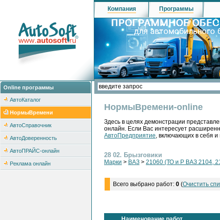
Компания
Программы
Online программы
АвтоКаталог
НормыВремени-online
НормыВремени
Здесь в целях демонстрации представле
АвтоСправочник
онлайн. Если Вас интересует расширен
АвтоПредприятие
, включающих в себя и
АвтоДоверенность
АвтоПРАЙС-онлайн
28 02. Брызговики
Марки
>
ВАЗ
>
21060 (ТО и Р ВАЗ 2104, 2
Реклама онлайн
Всего выбрано работ:
0
(
Очистить спи
Наименование работ