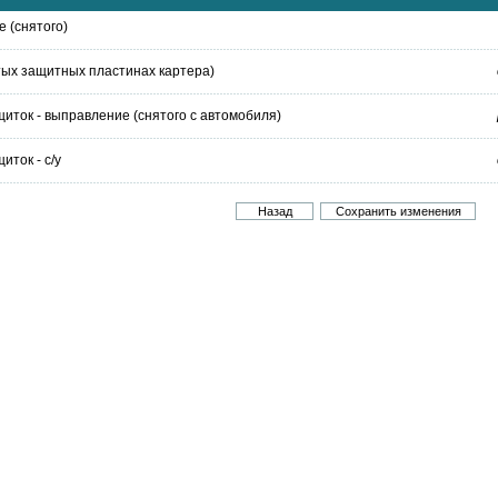
е (снятого)
ятых защитных пластинах картера)
иток - выправление (снятого с автомобиля)
ток - с/у