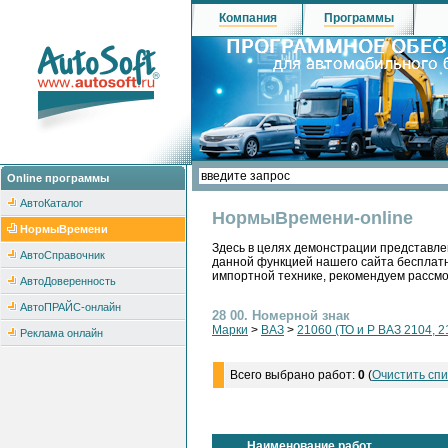
Компания
Программы
Online программы
АвтоКаталог
НормыВремени-online
НормыВремени
Здесь в целях демонстрации представле
АвтоСправочник
данной функцией нашего сайта бесплатн
импортной технике, рекомендуем рассм
АвтоДоверенность
АвтоПРАЙС-онлайн
28 00. Номерной знак
Марки
>
ВАЗ
>
21060 (ТО и Р ВАЗ 2104, 2
Реклама онлайн
Всего выбрано работ:
0
(
Очистить спи
Наименование работ