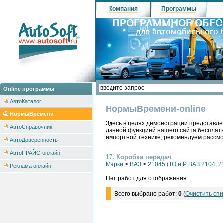
Компания
Программы
Online программы
АвтоКаталог
НормыВремени-online
НормыВремени
Здесь в целях демонстрации представле
АвтоСправочник
данной функцией нашего сайта бесплатн
импортной технике, рекомендуем рассм
АвтоДоверенность
АвтоПРАЙС-онлайн
17. Коробка передач
Марки
>
ВАЗ
>
21045 (ТО и Р ВАЗ 2104, 2
Реклама онлайн
Нет работ для отображения
Всего выбрано работ:
0
(
Очистить спи