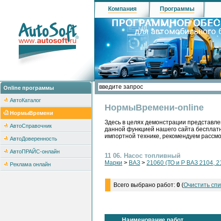
Компания
Программы
Online программы
АвтоКаталог
НормыВремени-online
НормыВремени
Здесь в целях демонстрации представле
АвтоСправочник
данной функцией нашего сайта бесплатн
импортной технике, рекомендуем рассм
АвтоДоверенность
АвтоПРАЙС-онлайн
11 06. Насос топливный
Марки
>
ВАЗ
>
21060 (ТО и Р ВАЗ 2104, 2
Реклама онлайн
Всего выбрано работ:
0
(
Очистить спи
Наименование работ