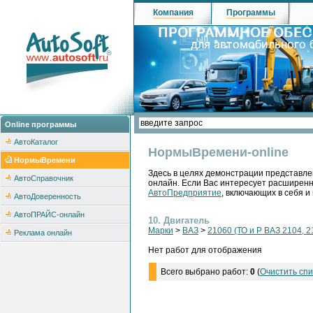
Компания
Программы
Online программы
АвтоКаталог
НормыВремени-online
НормыВремени
Здесь в целях демонстрации представле
АвтоСправочник
онлайн. Если Вас интересует расширен
АвтоПредприятие
, включающих в себя и
АвтоДоверенность
АвтоПРАЙС-онлайн
10. Двигатель
Марки
>
ВАЗ
>
21060 (ТО и Р ВАЗ 2104, 2
Реклама онлайн
Нет работ для отображения
Всего выбрано работ:
0
(
Очистить спи