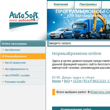
Компания
Программы
Online программы
АвтоКаталог
НормыВремени-online
НормыВремени
Здесь в целях демонстрации представле
АвтоСправочник
данной функцией нашего сайта бесплатн
импортной технике, рекомендуем рассм
АвтоДоверенность
АвтоПРАЙС-онлайн
63 00. Дверь задка в сборе
Марки
>
ВАЗ
>
21234 (ТО и Р ВАЗ 2123, 2
Реклама онлайн
Всего выбрано работ:
0
(
Очистить спи
Наименование работ