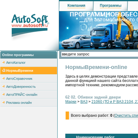
Компания
Программы
Online программы
АвтоКаталог
НормыВремени-online
НормыВремени
Здесь в целях демонстрации представле
АвтоСправочник
данной функцией нашего сайта бесплатн
импортной технике, рекомендуем рассм
АвтоДоверенность
АвтоПРАЙС-онлайн
62 02. Обивки задней двери
Марки
>
ВАЗ
>
21060 (ТО и Р ВАЗ 2104, 2
Реклама онлайн
Всего выбрано работ:
0
(
Очистить спи
Наименование работ