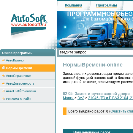
Компания
Программы
Online программы
АвтоКаталог
НормыВремени-online
НормыВремени
Здесь в целях демонстрации представле
АвтоСправочник
данной функцией нашего сайта бесплатн
импортной технике, рекомендуем рассм
АвтоДоверенность
АвтоПРАЙС-онлайн
62 05. Замок и ручки задней двери
Марки
>
ВАЗ
>
21045 (ТО и Р ВАЗ 2104, 2
Реклама онлайн
Всего выбрано работ:
0
(
Очистить спи
Наименование работ