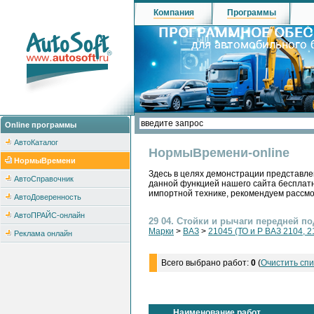
Компания
Программы
Online программы
АвтоКаталог
НормыВремени-online
НормыВремени
Здесь в целях демонстрации представле
АвтоСправочник
данной функцией нашего сайта бесплатн
импортной технике, рекомендуем рассм
АвтоДоверенность
АвтоПРАЙС-онлайн
29 04. Стойки и рычаги передней п
Марки
>
ВАЗ
>
21045 (ТО и Р ВАЗ 2104, 2
Реклама онлайн
Всего выбрано работ:
0
(
Очистить спи
Наименование работ