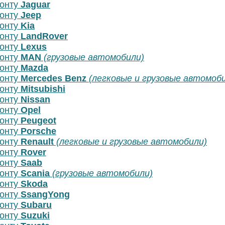
монту
Jaguar
монту
Jeep
монту
Kia
монту
LandRover
монту
Lexus
монту
MAN
(грузовые автомобили)
монту
Mazda
монту
Mercedes Benz
(легковые и грузовые автомоб
монту
Mitsubishi
монту
Nissan
монту
Opel
монту
Peugeot
монту
Porsche
монту
Renault
(легковые и грузовые автомобили)
монту
Rover
монту
Saab
монту
Scania
(грузовые автомобили)
монту
Skoda
монту
SsangYong
монту
Subaru
монту
Suzuki