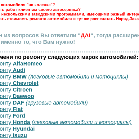
а автомобиля "на коленке"?
сть работ клиентам своего автосервиса?
 с нескольккими заводскими программами, имеющими разный интер
тать стоимость ремонта автомобиля и тут же распечатать Наряд-Зака
н из вопросов Вы ответили "
ДА!
", тогда расшире
именно то, что Вам нужно!
емени по ремонту следующих марок автомобилей:
монту
AlfaRomeo
монту
Audi
монту
BMW
(легковые автомобили и мотоциклы)
монту
Chevrolet
монту
Citroen
монту
Daewoo
монту
DAF
(грузовые автомобили)
монту
Fiat
монту
Ford
монту
Honda
(легковые автомобили и мотоциклы)
монту
Hyundai
монту
Isuzu