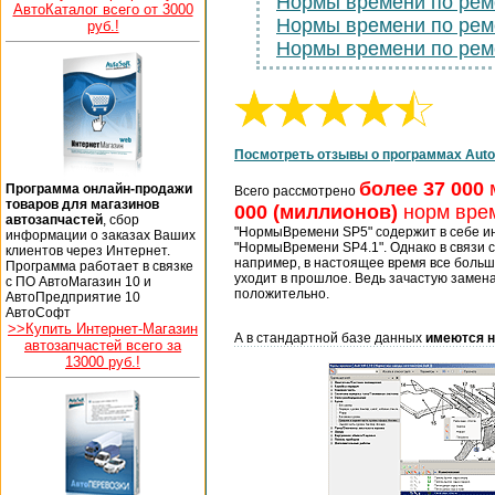
Нормы времени по ре
АвтоКаталог всего от 3000
Нормы времени по ре
руб.!
Нормы времени по ре
Посмотреть отзывы о программах Auto
более 37 000
Программа онлайн-продажи
Всего рассмотрено
товаров для магазинов
000 (миллионов)
норм вре
автозапчастей
, сбор
"НормыВремени SP5" содержит в себе и
информации о заказах Ваших
"НормыВремени SP4.1". Однако в связи 
клиентов через Интернет.
например, в настоящее время все больше
Программа работает в связке
уходит в прошлое. Ведь зачастую замена
с ПО АвтоМагазин 10 и
положительно.
АвтоПредприятие 10
АвтоСофт
>>Купить Интернет-Магазин
А в стандартной базе данных
имеются н
автозапчастей всего за
13000 руб.!