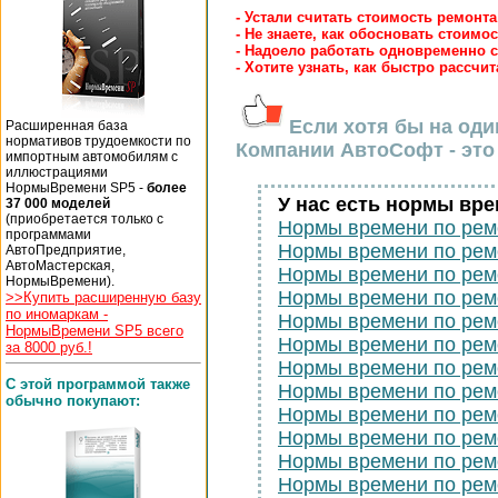
- Устали считать стоимость ремонт
- Не знаете, как обосновать стоимо
- Надоело работать одновременно
- Хотите узнать, как быстро рассчи
Если хотя бы на оди
Расширенная база
нормативов трудоемкости по
Компании АвтоСофт - это 
импортным автомобилям с
иллюстрациями
НормыВремени SP5 -
более
У нас есть нормы вр
37 000 моделей
(приобретается только с
Нормы времени по ре
программами
Нормы времени по ре
АвтоПредприятие,
АвтоМастерская,
Нормы времени по ре
НормыВремени).
Нормы времени по ре
>>Купить расширенную базу
по иномаркам -
Нормы времени по ре
НормыВремени SP5 всего
Нормы времени по ре
за 8000 руб.!
Нормы времени по ре
С этой программой также
Нормы времени по ре
обычно покупают:
Нормы времени по ре
Нормы времени по ре
Нормы времени по ре
Нормы времени по ре