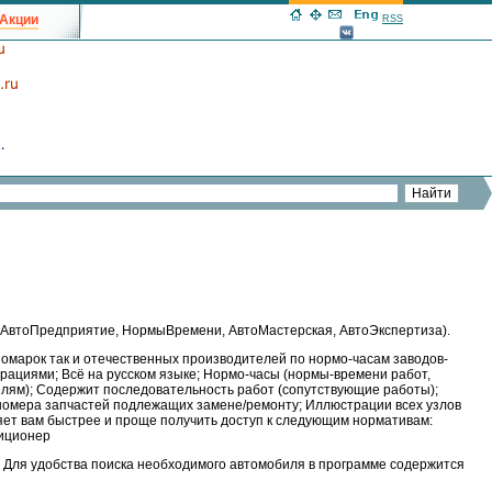
Акции
RSS
 (АвтоПредприятие, НормыВремени, АвтоМастерская, АвтоЭкспертиза).
номарок так и отечественных производителей по нормо-часам заводов-
трациями; Всё на русском языке; Нормо-часы (нормы-времени работ,
делям); Содержит последовательность работ (сопутствующие работы);
 номера запчастей подлежащих замене/ремонту; Иллюстрации всех узлов
яет вам быстрее и проще получить доступ к следующим нормативам:
диционер
 Для удобства поиска необходимого автомобиля в программе содержится