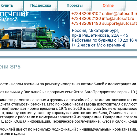
Купить
Поддержка
Проекты
Online
ени SP5
ости - нормы времени по ремонту импортных автомобилей с иллюстрациями.
ет наличия у Вас одной из программ семейства АвтоПредприятие версии 10
имости ремонта легковых и грузовых автомобилей, а также мотоциклов как и
асчета стоимости ремонта авто по нормо часам завода изготовителя с иллюс
теля) включает нормы времени с 1975 по 2016 гг. выпуска (по некоторым мо
нт, замену, снятие-установку, окраску элементов автомобиля; Оригинальные
люстрации с работами и номерами запчастей из программы. Программа позвол
, Шасси, Общая информация, Техническое обслуживание, Кузов и салон, Кон
омобилей имеют по несколько модификаций с индивидуальными нормативами.
ателя и кузова.