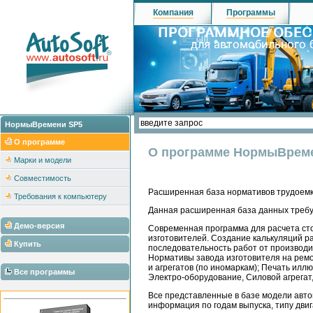
Компания
Программы
НормыВремени SP5
О программе
О программе НормыВрем
Марки и модели
Совместимость
Расширенная база нормативов трудоемк
Требования к компьютеру
Данная расширенная база данных требу
Демо-версия
Современная программа для расчета сто
изготовителей. Создание калькуляций р
Купить
последовательность работ от производи
Нормативы завода изготовителя на ремо
и агрегатов (по иномаркам); Печать ил
Все программы
Электро-оборудование, Силовой агрегат
Все представленные в базе модели авт
информация по годам выпуска, типу двиг