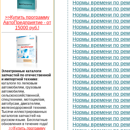
Нормы времени по ре
Нормы времени по ре
Нормы времени по ре
>>Купить программу
Нормы времени по ре
АвтоПредприятие -
от
Нормы времени по ре
15000 руб.!
Нормы времени по ре
Нормы времени по ре
Нормы времени по ре
Нормы времени по ре
Нормы времени по ре
Нормы времени по ре
Нормы времени по ре
Электронные каталоги
Нормы времени по ре
запчастей по отечественной
и импортной технике
:
Нормы времени по ре
каталоги по легковым
Нормы времени по ре
автомобилям, грузовым
автомобилям,
Нормы времени по ре
сельскохозяйственной,
Нормы времени по ре
спецтехнике, мотоциклам,
автобусам, двигателям,
Нормы времени по ре
железнодорожной технике.
Нормы времени по ре
Тысячи иллюстрированных
каталогов запчастей на
Нормы времени по ре
русском языке. Бесплатные
Нормы времени по ре
обновления в течение года!
>>Купить программу