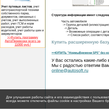
Учет путевых листов
, учет
автотранспортной техники
собственного парка,
Структура информации имеет следующ
документов, связанных с
учетом, учет выполненных
Часть автомобиля
работ, учет ГСМ и норм
-> Группа деталей (иллюстрация
расходов, учет работы
-> Деталь
водителей, учет работы шин и
-> Возможные операции с деталь
аккумуляторов
-> Список работ, соответствую
>>Купить программу
АвтоПеревозки всего за
Купить расширенную базу
11000 руб.!
>>КУПИТЬ "НормыВремени SP5" без ко
У Вас остались какие-либо
Мы с радостью ответим Вам
online@autosoft.ru
Для улучшения работы сайта и его взаимодействия с пользова
всегда можете отключить файлы cookie в настройках Вашего бр