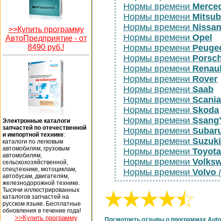
Нормы времени
Merce
Нормы времени
Mitsub
Нормы времени
Nissa
>>Купить программу
Нормы времени
Opel
АвтоПредприятие -
от
8490 руб.!
Нормы времени
Peuge
Нормы времени
Porsc
Нормы времени
Renaul
Нормы времени
Rover
Нормы времени
Saab
Нормы времени
Scania
Нормы времени
Skoda
Нормы времени
Ssang
Электронные каталоги
запчастей по отечественной
Нормы времени
Subar
и импортной технике
:
Нормы времени
Suzuki
каталоги по легковым
автомобилям, грузовым
Нормы времени
Toyota
автомобилям,
Нормы времени
Volks
сельскохозяйственной,
спецтехнике, мотоциклам,
Нормы времени
Volvo
автобусам, двигателям,
железнодорожной технике.
Тысячи иллюстрированных
каталогов запчастей на
русском языке. Бесплатные
обновления в течение года!
>>Купить программу
Посмотреть отзывы о программах Auto