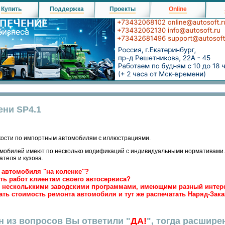
Купить
Поддержка
Проекты
Online
ни SP4.1
ости по импортным автомобилям с иллюстрациями.
омобилей имеют по несколько модификаций с индивидуальными нормативами.
ателя и кузова.
а автомобиля "на коленке"?
сть работ клиентам своего автосервиса?
 с нескольккими заводскими программами, имеющими разный интер
тать стоимость ремонта автомобиля и тут же распечатать Наряд-Зака
н из вопросов Вы ответили "
ДА!
", тогда расшире