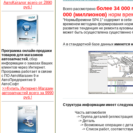
АвтоКаталог всего от 2890
руб.!
более 34 000
Всего рассмотрено
000 (миллионов)
норм вре
"НормыВремени SP4.1" содержит в себе 
временем методика формирования нормат
развитие тенденция не ремонта кузовных
может быть осуществлена существенно бы
А в стандартной базе данных
имеются н
Программа онлайн-продажи
товаров для магазинов
автозапчастей
, сбор
информации о заказах Ваших
клиентов через Интернет.
Программа работает в связке
с ПО АвтоМагазин 9 и
АвтоПредприятие 9
АвтоСофт
>>Купить Интернет-Магазин
автозапчастей всего за 9990
руб.!
Структура информации имеет следующ
Часть автомобиля
-> Группа деталей (иллюстрация
-> Деталь
-> Возможные операции с деталь
-> Список работ, соответствую