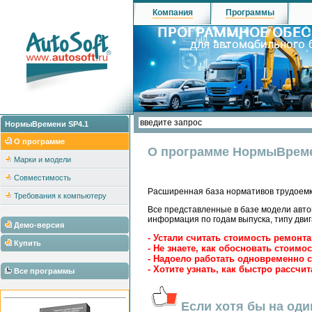
Компания
Программы
НормыВремени SP4.1
О программе
О программе НормыВреме
Марки и модели
Совместимость
Расширенная база нормативов трудоемк
Требования к компьютеру
Все представленные в базе модели авт
информация по годам выпуска, типу двиг
Демо-версия
- Устали считать стоимость ремонт
Купить
- Не знаете, как обосновать стоимо
- Надоело работать одновременно
- Хотите узнать, как быстро рассчи
Все программы
Если хотя бы на оди