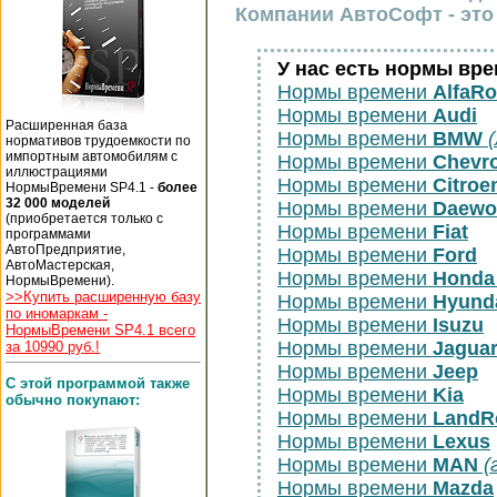
Компании АвтоСофт - это 
У нас есть нормы вр
Нормы времени
AlfaR
Нормы времени
Audi
Расширенная база
Нормы времени
BMW
нормативов трудоемкости по
импортным автомобилям с
Нормы времени
Chevro
иллюстрациями
Нормы времени
Citroe
НормыВремени SP4.1 -
более
32 000 моделей
Нормы времени
Daewo
(приобретается только с
Нормы времени
Fiat
программами
АвтоПредприятие,
Нормы времени
Ford
АвтоМастерская,
Нормы времени
Honda
НормыВремени).
>>Купить расширенную базу
Нормы времени
Hyund
по иномаркам -
Нормы времени
Isuzu
НормыВремени SP4.1 всего
Нормы времени
Jagua
за 10990 руб.!
Нормы времени
Jeep
С этой программой также
Нормы времени
Kia
обычно покупают:
Нормы времени
LandR
Нормы времени
Lexus
Нормы времени
MAN
(
Нормы времени
Mazda