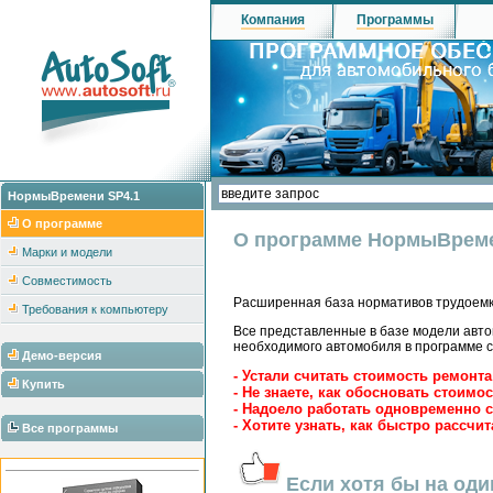
Компания
Программы
НормыВремени SP4.1
О программе
О программе НормыВреме
Марки и модели
Совместимость
Расширенная база нормативов трудоемк
Требования к компьютеру
Все представленные в базе модели авт
необходимого автомобиля в программе с
Демо-версия
- Устали считать стоимость ремонт
Купить
- Не знаете, как обосновать стоимо
- Надоело работать одновременно
- Хотите узнать, как быстро рассчи
Все программы
Если хотя бы на оди