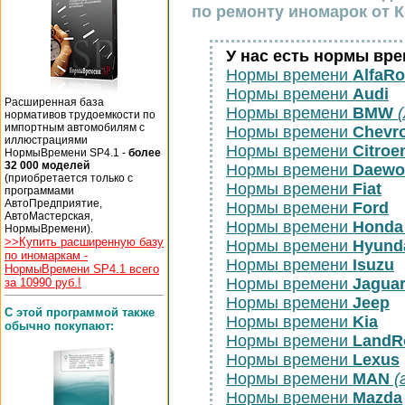
по ремонту иномарок от К
У нас есть нормы вр
Нормы времени
AlfaR
Нормы времени
Audi
Расширенная база
Нормы времени
BMW
нормативов трудоемкости по
импортным автомобилям с
Нормы времени
Chevro
иллюстрациями
Нормы времени
Citroe
НормыВремени SP4.1 -
более
32 000 моделей
Нормы времени
Daewo
(приобретается только с
Нормы времени
Fiat
программами
АвтоПредприятие,
Нормы времени
Ford
АвтоМастерская,
Нормы времени
Honda
НормыВремени).
>>Купить расширенную базу
Нормы времени
Hyund
по иномаркам -
Нормы времени
Isuzu
НормыВремени SP4.1 всего
Нормы времени
Jagua
за 10990 руб.!
Нормы времени
Jeep
С этой программой также
Нормы времени
Kia
обычно покупают:
Нормы времени
LandR
Нормы времени
Lexus
Нормы времени
MAN
(
Нормы времени
Mazda