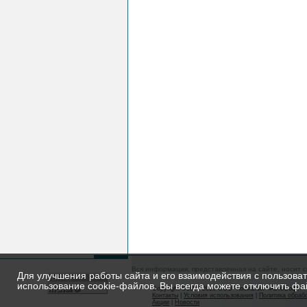
Вся информация, представленная на сайте, носит 
Для улучшения работы сайта и его взаимодействия с пользова
использование cookie-файлов. Вы всегда можете отключить фа
Copyright ©1997-2026 ООО "Компания «АвтоСофт»
Контакты
|
Условия использования
|
Политика обраб
Акции
|
Новости