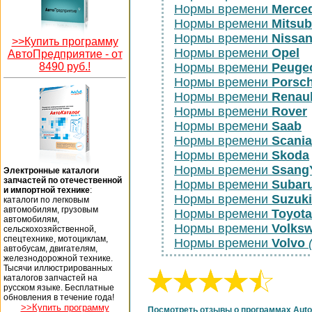
Нормы времени
Merce
Нормы времени
Mitsub
Нормы времени
Nissa
>>Купить программу
Нормы времени
Opel
АвтоПредприятие -
от
8490 руб.!
Нормы времени
Peuge
Нормы времени
Porsc
Нормы времени
Renaul
Нормы времени
Rover
Нормы времени
Saab
Нормы времени
Scania
Нормы времени
Skoda
Нормы времени
Ssang
Электронные каталоги
запчастей по отечественной
Нормы времени
Subar
и импортной технике
:
Нормы времени
Suzuki
каталоги по легковым
автомобилям, грузовым
Нормы времени
Toyota
автомобилям,
Нормы времени
Volks
сельскохозяйственной,
спецтехнике, мотоциклам,
Нормы времени
Volvo
автобусам, двигателям,
железнодорожной технике.
Тысячи иллюстрированных
каталогов запчастей на
русском языке. Бесплатные
обновления в течение года!
>>Купить программу
Посмотреть отзывы о программах Auto