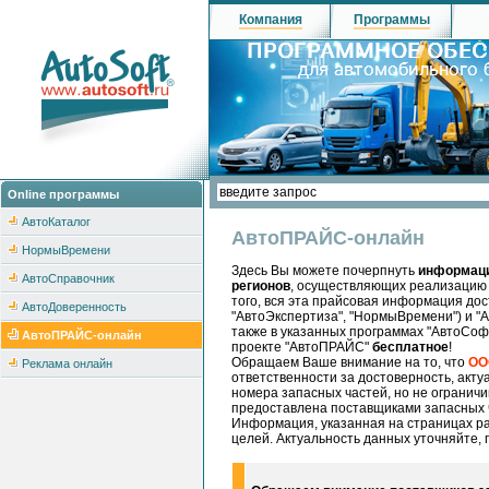
Компания
Программы
Online программы
АвтоКаталог
АвтоПРАЙС-онлайн
НормыВремени
Здесь Вы можете почерпнуть
информаци
АвтоСправочник
регионов
, осуществляющих реализацию
того, вся эта прайсовая информация дос
АвтоДоверенность
"АвтоЭкспертиза", "НормыВремени") и "А
также в указанных программах "АвтоСоф
АвтоПРАЙС-онлайн
проекте "АвтоПРАЙС"
бесплатное
!
Обращаем Ваше внимание на то, что
ОО
Реклама онлайн
ответственности за достоверность, акту
номера запасных частей, но не огранич
предоставлена поставщиками запасных ч
Информация, указанная на страницах ра
целей. Актуальность данных уточняйте, 