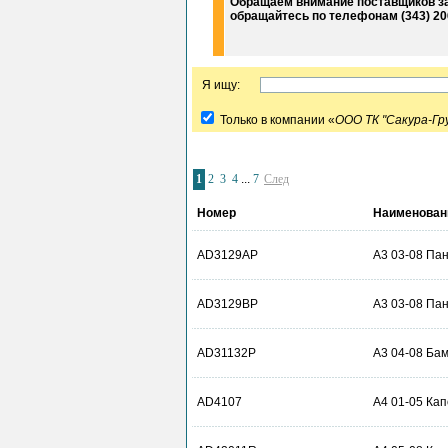
Обращаем внимание поставщиков з
обращайтесь по телефонам (343) 20
Я ищу:
Только в компании «
ООО ТК "Сакура-Гр
1
2
3
4
...
7
След
Номер
Наименован
AD3129AP
A3 03-08 Пан
AD3129BP
A3 03-08 Пан
AD31132P
A3 04-08 Ба
AD4107
A4 01-05 Кап