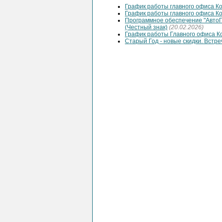
График работы главного офиса К
График работы главного офиса К
Программное обеспечение "АвтоП
(Честный знак)
(20.02.2026)
График работы Главного офиса К
Старый Год - новые скидки. Встре