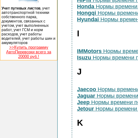
HiPhi
Нормы времени 
Honda
Нормы времени
Учет путевых листов
, учет
Hongqi
Нормы времени
автотранспортной техники
собственного парка,
Hyundai
Нормы времен
документов, связанных с
учетом, учет выполненных
работ, учет ГСМ и норм
I
расходов, учет работы
водителей, учет работы шин и
аккумуляторов
>>Купить программу
IMMotors
Нормы време
АвтоПеревозки всего за
20000 руб.!
Isuzu
Нормы времени п
J
Jaecoo
Нормы времени
Jaguar
Нормы времени
Jeep
Нормы времени п
Jetour
Нормы времени 
K