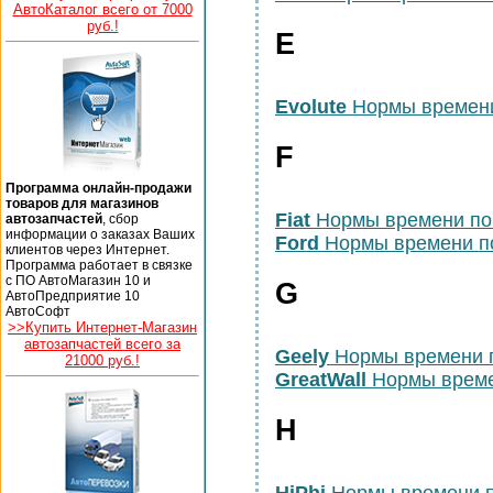
АвтоКаталог всего от 7000
руб.!
E
Evolute
Нормы времени
F
Программа онлайн-продажи
товаров для магазинов
Fiat
Нормы времени по
автозапчастей
, сбор
информации о заказах Ваших
Ford
Нормы времени п
клиентов через Интернет.
Программа работает в связке
с ПО АвтоМагазин 10 и
G
АвтоПредприятие 10
АвтоСофт
>>Купить Интернет-Магазин
автозапчастей всего за
Geely
Нормы времени 
21000 руб.!
GreatWall
Нормы време
H