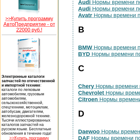
Audi
Нормы времени п
Audi
Нормы времени п
Avatr
Нормы времени п
>>Купить программу
АвтоПредприятие -
от
B
22000 руб.!
BMW
Нормы времени п
BYD
Нормы времени п
C
Электронные каталоги
запчастей по отечественной
и импортной технике
:
Chery
Нормы времени 
каталоги по легковым
Chevrolet
Нормы време
автомобилям, грузовым
автомобилям,
Citroen
Нормы времени
сельскохозяйственной,
спецтехнике, мотоциклам,
D
автобусам, двигателям,
железнодорожной технике.
Тысячи иллюстрированных
каталогов запчастей на
русском языке. Бесплатные
Daewoo
Нормы времен
обновления в течение года!
DAF
Нормы времени п
>>Купить программу