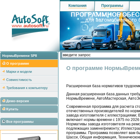
Компания
Программы
НормыВремени SP8
О программе
О программе НормыВрем
Марки и модели
Совместимость
Расширенная база нормативов трудоемк
Требования к компьютеру
Данная расширенная база данных требу
НормыВремени, АвтоМастерская, АвтоЭк
Демо-версия
Современная программа для расчета стои
Купить
отечественных производителей по нормо
завода изготовителя с иллюстрациями; 
включает нормы времени с 1975 по 2026 
Все программы
Нормативы завода изготовителя на ремо
подлежащих замене/ремонту; Иллюстраци
программы. Программа позволяет вам бы
Шасси, Общая информация, Техническое 