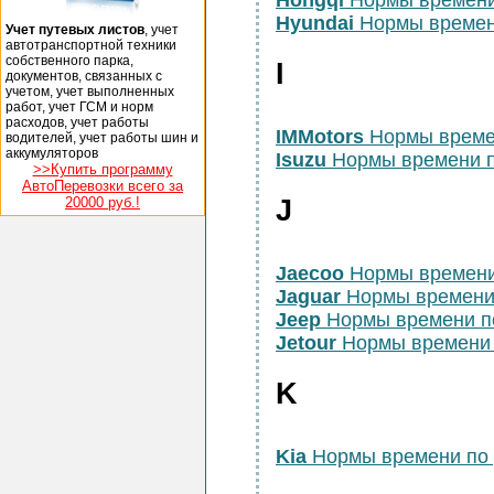
Hongqi
Нормы времени
Hyundai
Нормы времен
Учет путевых листов
, учет
автотранспортной техники
собственного парка,
I
документов, связанных с
учетом, учет выполненных
работ, учет ГСМ и норм
расходов, учет работы
IMMotors
Нормы време
водителей, учет работы шин и
аккумуляторов
Isuzu
Нормы времени п
>>Купить программу
АвтоПеревозки всего за
20000 руб.!
J
Jaecoo
Нормы времени
Jaguar
Нормы времени
Jeep
Нормы времени п
Jetour
Нормы времени 
K
Kia
Нормы времени по 