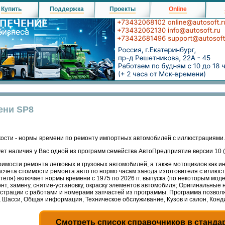
Купить
Поддержка
Проекты
Online
ени SP8
ости - нормы времени по ремонту импортных автомобилей с иллюстрациями.
ет наличия у Вас одной из программ семейства АвтоПредприятие версии 10
имости ремонта легковых и грузовых автомобилей, а также мотоциклов как и
асчета стоимости ремонта авто по нормо часам завода изготовителя с иллюс
теля) включает нормы времени с 1975 по 2026 гг. выпуска (по некоторым мо
нт, замену, снятие-установку, окраску элементов автомобиля; Оригинальные
люстрации с работами и номерами запчастей из программы. Программа позвол
, Шасси, Общая информация, Техническое обслуживание, Кузов и салон, Кон
Смотреть список справочников в станда