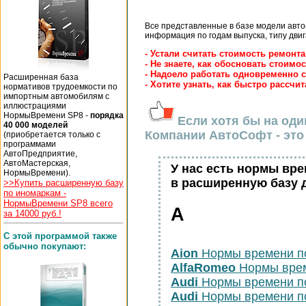
Все представленные в базе модели авт
информация по годам выпуска, типу двиг
- Устали считать стоимость ремонт
- Не знаете, как обосновать стоимо
- Надоело работать одновременно
Расширенная база
- Хотите узнать, как быстро рассчи
нормативов трудоемкости по
импортным автомобилям с
иллюстрациями
НормыВремени SP8 -
порядка
Если хотя бы на оди
40 000 моделей
Компании АвтоСофт - это 
(приобретается только с
программами
АвтоПредприятие,
АвтоМастерская,
У нас есть нормы вр
НормыВремени).
в расширенную базу 
>>Купить расширенную базу
по иномаркам -
НормыВремени SP8 всего
A
за 14000 руб.!
С этой программой также
обычно покупают:
Aion
Нормы времени п
AlfaRomeo
Нормы врем
Audi
Нормы времени п
Audi
Нормы времени п