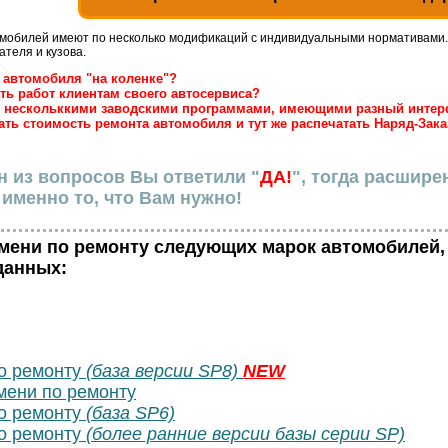
омобилей имеют по несколько модификаций с индивидуальными нормативами.
ателя и кузова.
а автомобиля "на коленке"?
сть работ клиентам своего автосервиса?
 с нескольккими заводскими программами, имеющими разный интер
тать стоимость ремонта автомобиля и тут же распечатать Наряд-Зака
н из вопросов Вы ответили "
ДА!
", тогда расшире
именно то, что Вам нужно!
емени по ремонту следующих марок автомобилей,
данных:
о ремонту
(база версии SP8)
NEW
ени по ремонту
о ремонту
(база SP6)
о ремонту
(более ранние версии базы серии SP)