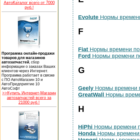
АвтоКаталог всего от 7000
руб.!
Evolute
Нормы времени
F
Fiat
Нормы времени по
Программа онлайн-продажи
Ford
Нормы времени п
товаров для магазинов
автозапчастей
, сбор
информации о заказах Ваших
G
клиентов через Интернет.
Программа работает в связке
с ПО АвтоМагазин 10 и
АвтоПредприятие 10
Geely
Нормы времени 
АвтоСофт
>>Купить Интернет-Магазин
GreatWall
Нормы време
автозапчастей всего за
21000 руб.!
H
HiPhi
Нормы времени 
Honda
Нормы времени