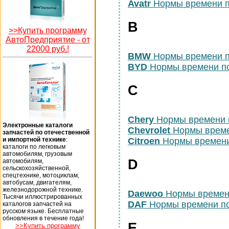
Avatr
Нормы времени п
B
>>Купить программу
АвтоПредприятие -
от
22000 руб.!
BMW
Нормы времени п
BYD
Нормы времени п
C
Chery
Нормы времени 
Электронные каталоги
Chevrolet
Нормы време
запчастей по отечественной
и импортной технике
:
Citroen
Нормы времени
каталоги по легковым
автомобилям, грузовым
D
автомобилям,
сельскохозяйственной,
спецтехнике, мотоциклам,
автобусам, двигателям,
железнодорожной технике.
Daewoo
Нормы времен
Тысячи иллюстрированных
DAF
Нормы времени п
каталогов запчастей на
русском языке. Бесплатные
обновления в течение года!
E
>>Купить программу