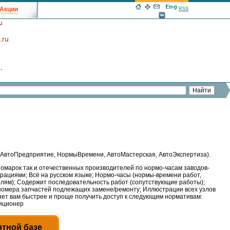
Акции
RSS
 (АвтоПредприятие, НормыВремени, АвтоМастерская, АвтоЭкспертиза).
номарок так и отечественных производителей по нормо-часам заводов-
трациями; Всё на русском языке; Нормо-часы (нормы-времени работ,
делям); Содержит последовательность работ (сопутствующие работы);
 номера запчастей подлежащих замене/ремонту; Иллюстрации всех узлов
яет вам быстрее и проще получить доступ к следующим нормативам:
диционер
ртной базе