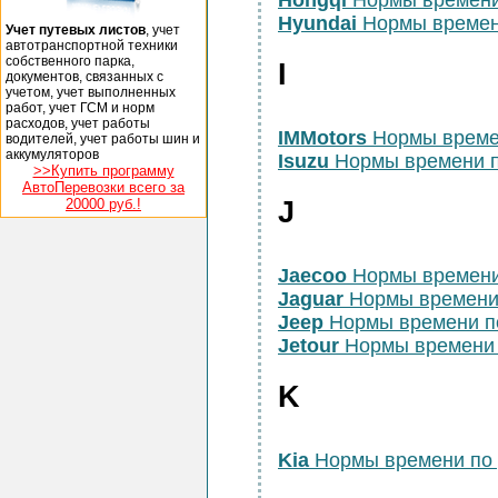
Hongqi
Нормы времени
Hyundai
Нормы времен
Учет путевых листов
, учет
автотранспортной техники
собственного парка,
I
документов, связанных с
учетом, учет выполненных
работ, учет ГСМ и норм
расходов, учет работы
IMMotors
Нормы време
водителей, учет работы шин и
аккумуляторов
Isuzu
Нормы времени п
>>Купить программу
АвтоПеревозки всего за
20000 руб.!
J
Jaecoo
Нормы времени
Jaguar
Нормы времени
Jeep
Нормы времени п
Jetour
Нормы времени 
K
Kia
Нормы времени по 