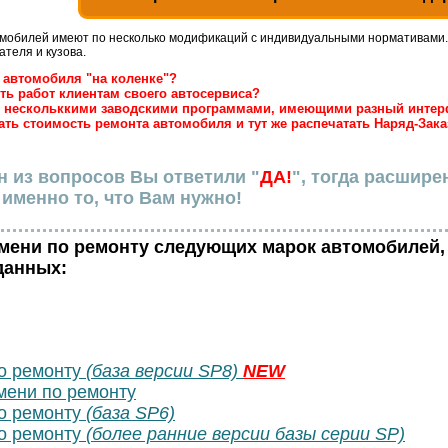
омобилей имеют по несколько модификаций с индивидуальными нормативами.
ателя и кузова.
а автомобиля "на коленке"?
сть работ клиентам своего автосервиса?
 с нескольккими заводскими программами, имеющими разный интер
тать стоимость ремонта автомобиля и тут же распечатать Наряд-Зака
н из вопросов Вы ответили "
ДА!
", тогда расшире
именно то, что Вам нужно!
емени по ремонту следующих марок автомобилей,
данных:
о ремонту
(база версии SP8)
NEW
ени по ремонту
о ремонту
(база SP6)
о ремонту
(более ранние версии базы серии SP)