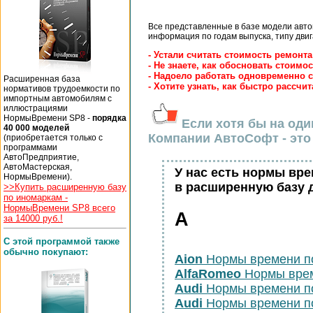
Все представленные в базе модели авт
информация по годам выпуска, типу двиг
- Устали считать стоимость ремонт
- Не знаете, как обосновать стоимо
- Надоело работать одновременно
Расширенная база
- Хотите узнать, как быстро рассчи
нормативов трудоемкости по
импортным автомобилям с
иллюстрациями
НормыВремени SP8 -
порядка
Если хотя бы на оди
40 000 моделей
Компании АвтоСофт - это 
(приобретается только с
программами
АвтоПредприятие,
АвтоМастерская,
У нас есть нормы вр
НормыВремени).
в расширенную базу 
>>Купить расширенную базу
по иномаркам -
НормыВремени SP8 всего
A
за 14000 руб.!
С этой программой также
обычно покупают:
Aion
Нормы времени п
AlfaRomeo
Нормы врем
Audi
Нормы времени п
Audi
Нормы времени п