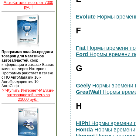
АвтоКаталог всего от 7000
руб.!
Evolute
Нормы времени
F
Fiat
Нормы времени по
Программа онлайн-продажи
Ford
Нормы времени п
товаров для магазинов
автозапчастей
, сбор
информации о заказах Ваших
G
клиентов через Интернет.
Программа работает в связке
с ПО АвтоМагазин 10 и
АвтоПредприятие 10
Geely
Нормы времени 
АвтоСофт
>>Купить Интернет-Магазин
GreatWall
Нормы време
автозапчастей всего за
21000 руб.!
H
HiPhi
Нормы времени 
Honda
Нормы времени