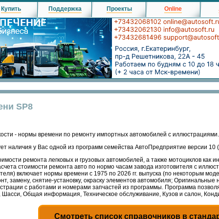
Купить
Поддержка
Проекты
Online
ени SP8
ости - нормы времени по ремонту импортных автомобилей с иллюстрациями.
ет наличия у Вас одной из программ семейства АвтоПредприятие версии 10
имости ремонта легковых и грузовых автомобилей, а также мотоциклов как и
асчета стоимости ремонта авто по нормо часам завода изготовителя с иллюс
теля) включает нормы времени с 1975 по 2026 гг. выпуска (по некоторым мо
нт, замену, снятие-установку, окраску элементов автомобиля; Оригинальные
люстрации с работами и номерами запчастей из программы. Программа позвол
, Шасси, Общая информация, Техническое обслуживание, Кузов и салон, Кон
Смотреть список справочников в станда