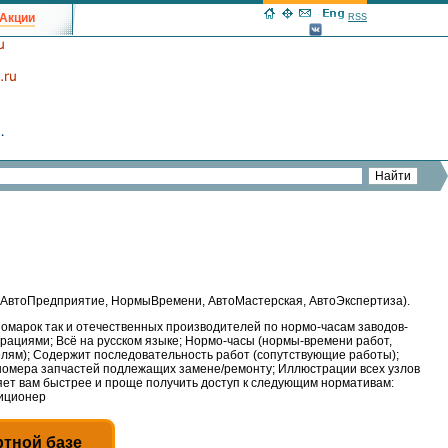
Акции
RSS
 (АвтоПредприятие, НормыВремени, АвтоМастерская, АвтоЭкспертиза).
номарок так и отечественных производителей по нормо-часам заводов-
трациями; Всё на русском языке; Нормо-часы (нормы-времени работ,
делям); Содержит последовательность работ (сопутствующие работы);
 номера запчастей подлежащих замене/ремонту; Иллюстрации всех узлов
яет вам быстрее и проще получить доступ к следующим нормативам:
диционер
ртной базе