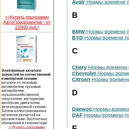
Avatr
Нормы времени п
B
>>Купить программу
АвтоПредприятие -
от
22000 руб.!
BMW
Нормы времени п
BYD
Нормы времени п
C
Chery
Нормы времени 
Электронные каталоги
Chevrolet
Нормы време
запчастей по отечественной
и импортной технике
:
Citroen
Нормы времени
каталоги по легковым
автомобилям, грузовым
D
автомобилям,
сельскохозяйственной,
спецтехнике, мотоциклам,
автобусам, двигателям,
железнодорожной технике.
Daewoo
Нормы времен
Тысячи иллюстрированных
DAF
Нормы времени п
каталогов запчастей на
русском языке. Бесплатные
обновления в течение года!
E
>>Купить программу