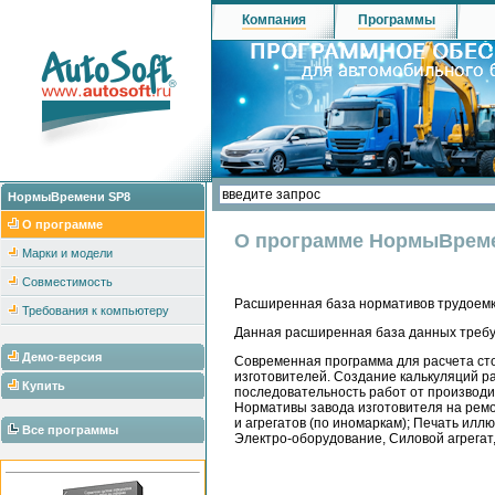
Компания
Программы
НормыВремени SP8
О программе
О программе НормыВрем
Марки и модели
Совместимость
Расширенная база нормативов трудоемк
Требования к компьютеру
Данная расширенная база данных требу
Демо-версия
Современная программа для расчета сто
изготовителей. Создание калькуляций р
Купить
последовательность работ от производи
Нормативы завода изготовителя на ремо
и агрегатов (по иномаркам); Печать ил
Все программы
Электро-оборудование, Силовой агрегат