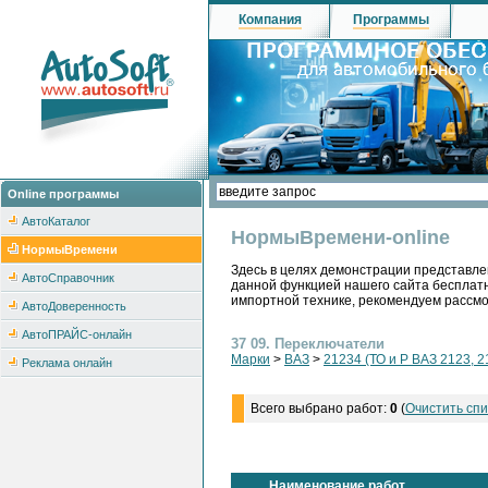
Компания
Программы
Online программы
АвтоКаталог
НормыВремени-online
НормыВремени
Здесь в целях демонстрации представле
АвтоСправочник
данной функцией нашего сайта бесплатн
импортной технике, рекомендуем рассм
АвтоДоверенность
АвтоПРАЙС-онлайн
37 09. Переключатели
Марки
>
ВАЗ
>
21234 (ТО и Р ВАЗ 2123, 2
Реклама онлайн
Всего выбрано работ:
0
(
Очистить спи
Наименование работ